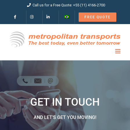
Skip
Call us for a Free Quote: +55 (11) 4166-2700
to
content
FREE QUOTE
GET IN TOUCH
AND LET’S GET YOU MOVING!