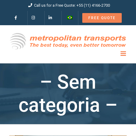
Skip
Call us for a Free Quote: +55 (11) 4166-2700
to
content
FREE QUOTE
– Sem
categoria –