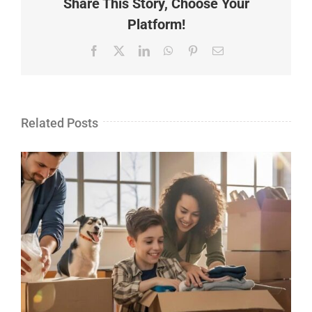
Share This Story, Choose Your
Platform!
Facebook
X
LinkedIn
WhatsApp
Pinterest
Email
Related Posts