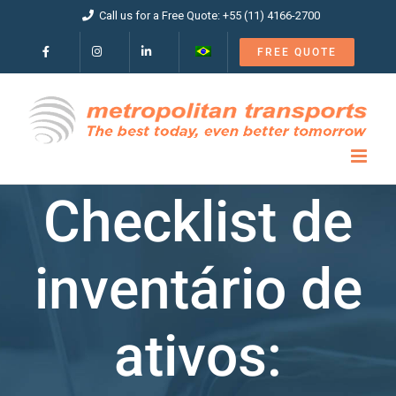
Skip
Call us for a Free Quote: +55 (11) 4166-2700
to
content
FREE QUOTE
Checklist de
inventário de
ativos: