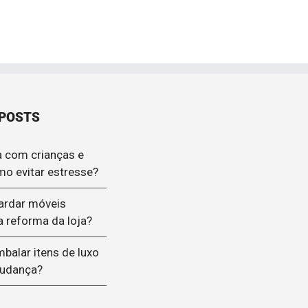
 POSTS
 com crianças e
mo evitar estresse?
ardar móveis
a reforma da loja?
alar itens de luxo
mudança?