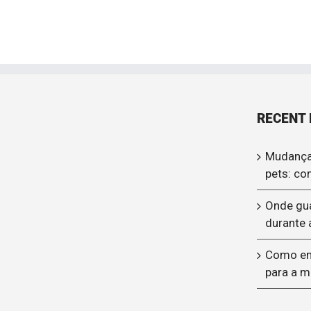
RECENT
Mudança
pets: co
Onde gu
durante 
Como emb
para a 