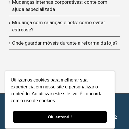
Mudanças internas corporativas: conte com
ajuda especializada
Mudança com crianças e pets: como evitar
estresse?
Onde guardar móveis durante a reforma da loja?
Utilizamos cookies para melhorar sua
experiência em nosso site e personalizar o
conteúdo. Ao utilizar este site, você concorda
com o uso de cookies.
© Copyright 2012 -
| Metropolitan Transport - All Rights
Reserved |
Privacy Policy
|
Service Level Agreement
Ok, entendi!
METROPOLITAN TRANSPORTS S.A - 62.422.878/0001-72