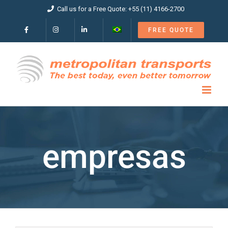
Skip
Call us for a Free Quote: +55 (11) 4166-2700
to
content
FREE QUOTE
empresas