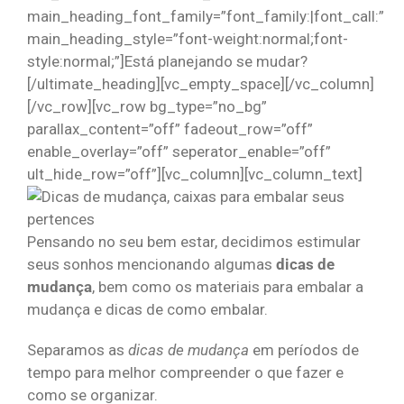
main_heading_font_family=”font_family:|font_call:”
main_heading_style=”font-weight:normal;font-
style:normal;”]Está planejando se mudar?
[/ultimate_heading][vc_empty_space][/vc_column]
[/vc_row][vc_row bg_type=”no_bg”
parallax_content=”off” fadeout_row=”off”
enable_overlay=”off” seperator_enable=”off”
ult_hide_row=”off”][vc_column][vc_column_text]
Pensando no seu bem estar, decidimos estimular
seus sonhos mencionando algumas
dicas de
mudança
, bem como os materiais para embalar a
mudança e dicas de como embalar.
Separamos as
dicas de mudança
em períodos de
tempo para melhor compreender o que fazer e
como se organizar.