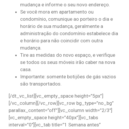
mudança e informe o seu novo endereço.
Se você mora em apartamento ou
condomínio, comunique ao porteiro o dia e
horário de sua mudança, geralmente a
administração do condomínio estabelece dia
e horário para não coincidir com outra
mudança.
Tire as medidas do novo espaço, e verifique
se todos os seus móveis irão caber na nova
casa.
Importante: somente botijões de gás vazios
são transportados.
[/dt_vc_list][vc_empty_space height=”5px”]
[/vc_column][/vc_row][vc_row bg_type=”no_bg”
parallax_content=”off”][vc_column width=”2/3″]
[vc_empty_space height=”40px”][vc_tabs
interval=”0″][vc_tab title=”1 Semana antes”