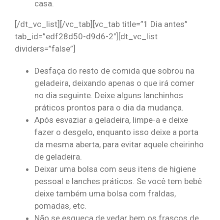
casa.
[/dt_vc_list][/vc_tab][vc_tab title=”1 Dia antes”
tab_id=”edf28d50-d9d6-2″][dt_vc_list
dividers=”false”]
Desfaça do resto de comida que sobrou na
geladeira, deixando apenas o que irá comer
no dia seguinte. Deixe alguns lanchinhos
práticos prontos para o dia da mudança.
Após esvaziar a geladeira, limpe-a e deixe
fazer o desgelo, enquanto isso deixe a porta
da mesma aberta, para evitar aquele cheirinho
de geladeira.
Deixar uma bolsa com seus itens de higiene
pessoal e lanches práticos. Se você tem bebê
deixe também uma bolsa com fraldas,
pomadas, etc.
Não se esqueça de vedar bem os frascos de