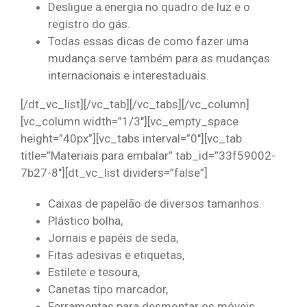
Desligue a energia no quadro de luz e o
registro do gás.
Todas essas dicas de como fazer uma
mudança serve também para as mudanças
internacionais e interestaduais.
[/dt_vc_list][/vc_tab][/vc_tabs][/vc_column]
[vc_column width=”1/3″][vc_empty_space
height=”40px”][vc_tabs interval=”0″][vc_tab
title=”Materiais para embalar” tab_id=”33f59002-
7b27-8″][dt_vc_list dividers=”false”]
Caixas de papelão de diversos tamanhos.
Plástico bolha,
Jornais e papéis de seda,
Fitas adesivas e etiquetas,
Estilete e tesoura,
Canetas tipo marcador,
Ferramentas para desmontar os móveis.