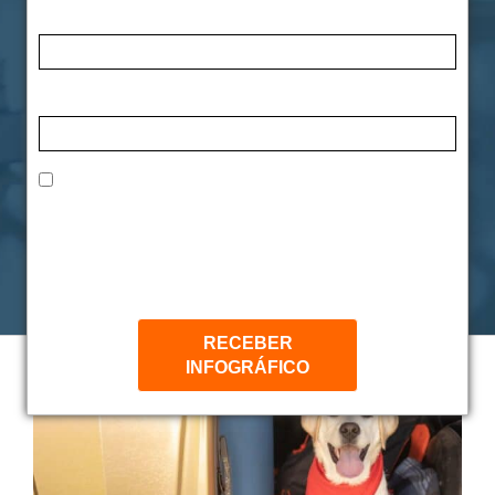
meu
Nome*
cachorro?
Email*
Saiba como
Eu concordo em receber comunicações.
A nossa empresa está comprometida a proteger e
respeitar sua privacidade, seus dados são usados
fazer
apenas para fins de comunicação.
RECEBER
INFOGRÁFICO
Ver
imagem
maior