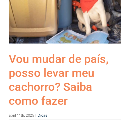
Vou mudar de país,
posso levar meu
cachorro? Saiba
como fazer
abril 11th, 2025
|
Dicas