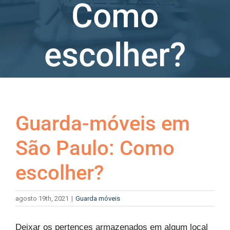
Como
escolher?
Ver
imagem
Guarda-móveis em
maior
São Paulo: Como
escolher?
agosto 19th, 2021
|
Guarda móveis
Deixar os pertences armazenados em algum local