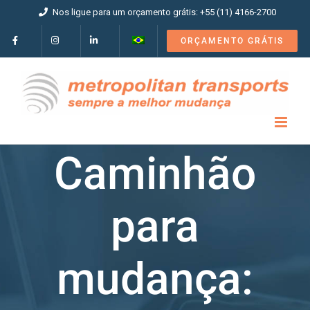
Ir
Nos ligue para um orçamento grátis: +55 (11) 4166-2700
para
o
ORÇAMENTO GRÁTIS
conteúdo
Caminhão
para
mudança: