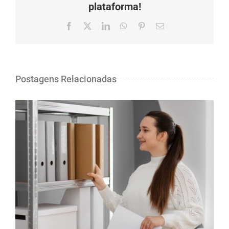
plataforma!
Facebook
X
LinkedIn
Whatsapp
Pinterest
O
email
Postagens Relacionadas