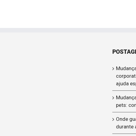
POSTAG
Mudança
corporat
ajuda es
Mudança
pets: co
Onde gu
durante 