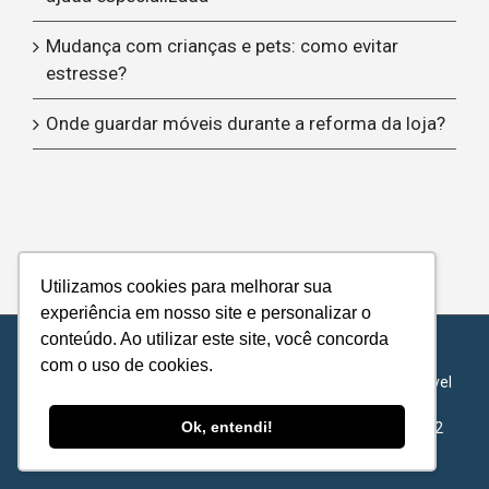
Mudança com crianças e pets: como evitar
estresse?
Onde guardar móveis durante a reforma da loja?
Utilizamos cookies para melhorar sua
experiência em nosso site e personalizar o
conteúdo. Ao utilizar este site, você concorda
© Copyright 2012 -
| Metropolitan Transports - Todos os
com o uso de cookies.
direitos reservados |
Política de Privacidade
|
Acordo de Nível
de Serviço
Ok, entendi!
METROPOLITAN TRANSPORTS S.A - 62.422.878/0001-72