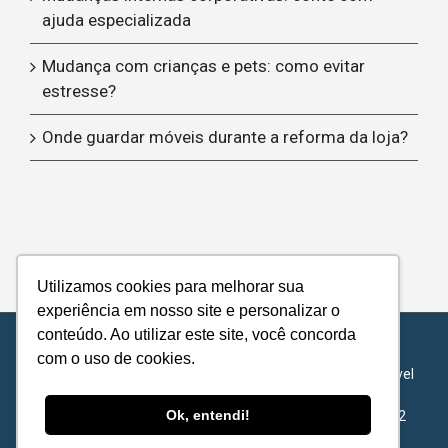
ajuda especializada
Mudança com crianças e pets: como evitar
estresse?
Onde guardar móveis durante a reforma da loja?
Utilizamos cookies para melhorar sua
experiência em nosso site e personalizar o
conteúdo. Ao utilizar este site, você concorda
© Copyright 2012 -
| Metropolitan Transports - Todos os
com o uso de cookies.
direitos reservados |
Política de Privacidade
|
Acordo de Nível
de Serviço
Ok, entendi!
METROPOLITAN TRANSPORTS S.A - 62.422.878/0001-72