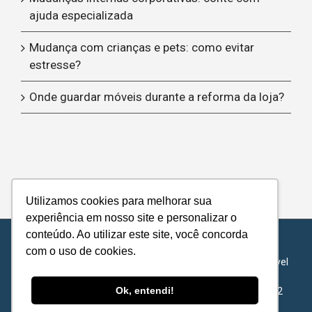
ajuda especializada
Mudança com crianças e pets: como evitar
estresse?
Onde guardar móveis durante a reforma da loja?
Utilizamos cookies para melhorar sua
experiência em nosso site e personalizar o
conteúdo. Ao utilizar este site, você concorda
© Copyright 2012 -
| Metropolitan Transports - Todos os
com o uso de cookies.
direitos reservados |
Política de Privacidade
|
Acordo de Nível
de Serviço
Ok, entendi!
METROPOLITAN TRANSPORTS S.A - 62.422.878/0001-72