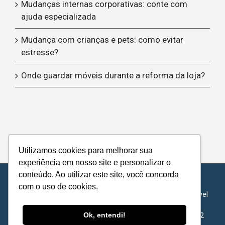
Mudanças internas corporativas: conte com
ajuda especializada
Mudança com crianças e pets: como evitar
estresse?
Onde guardar móveis durante a reforma da loja?
Utilizamos cookies para melhorar sua
experiência em nosso site e personalizar o
conteúdo. Ao utilizar este site, você concorda
© Copyright 2012 -
| Metropolitan Transports - Todos os
com o uso de cookies.
direitos reservados |
Política de Privacidade
|
Acordo de Nível
de Serviço
Ok, entendi!
METROPOLITAN TRANSPORTS S.A - 62.422.878/0001-72