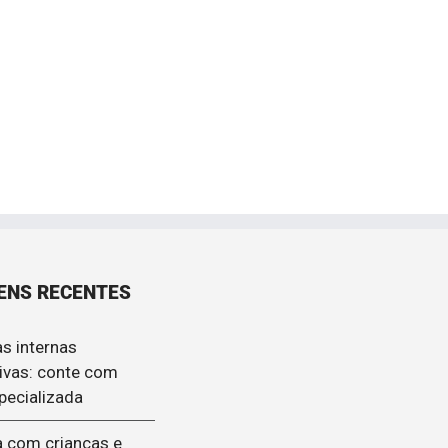
ENS RECENTES
s internas
ivas: conte com
pecializada
 com crianças e