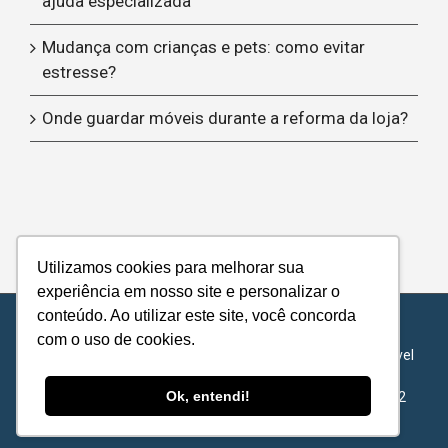
ajuda especializada
Mudança com crianças e pets: como evitar
estresse?
Onde guardar móveis durante a reforma da loja?
Utilizamos cookies para melhorar sua
experiência em nosso site e personalizar o
conteúdo. Ao utilizar este site, você concorda
© Copyright 2012 -
| Metropolitan Transports - Todos os
com o uso de cookies.
direitos reservados |
Política de Privacidade
|
Acordo de Nível
de Serviço
Ok, entendi!
METROPOLITAN TRANSPORTS S.A - 62.422.878/0001-72