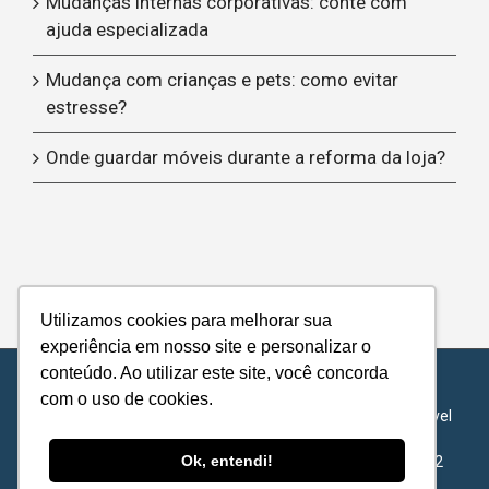
Mudanças internas corporativas: conte com
ajuda especializada
Mudança com crianças e pets: como evitar
estresse?
Onde guardar móveis durante a reforma da loja?
Utilizamos cookies para melhorar sua
experiência em nosso site e personalizar o
conteúdo. Ao utilizar este site, você concorda
© Copyright 2012 -
| Metropolitan Transports - Todos os
com o uso de cookies.
direitos reservados |
Política de Privacidade
|
Acordo de Nível
de Serviço
Ok, entendi!
METROPOLITAN TRANSPORTS S.A - 62.422.878/0001-72