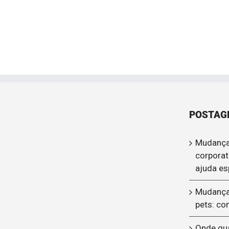
POSTAG
Mudança
corporat
ajuda es
Mudança
pets: co
Onde gu