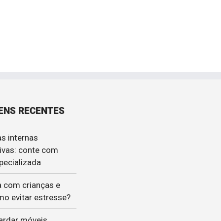
ENS RECENTES
s internas
ivas: conte com
pecializada
 com crianças e
mo evitar estresse?
ardar móveis