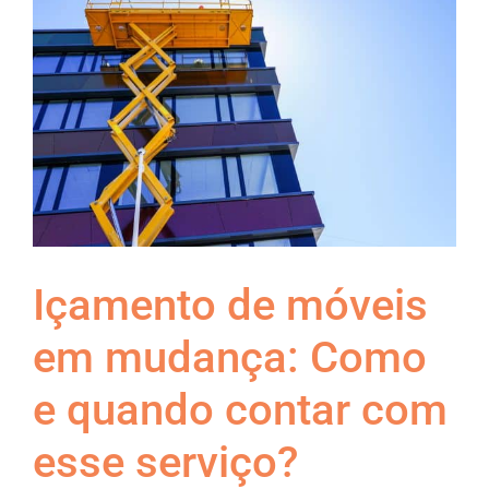
imagem
maior
Içamento de móveis
em mudança: Como
e quando contar com
esse serviço?