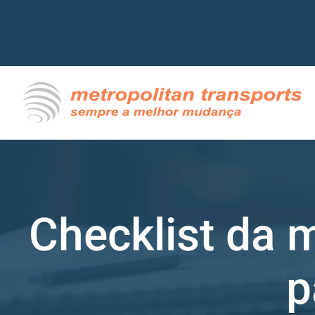
Ir
para
o
conteúdo
Checklist da 
p