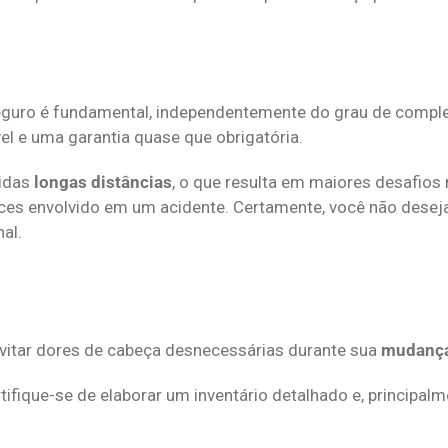
seguro é fundamental, independentemente do grau de compl
l e uma garantia quase que obrigatória.
ridas
longas distâncias
, o que resulta em maiores desafios 
ces envolvido em um acidente. Certamente, você não desej
nal.
itar dores de cabeça desnecessárias durante sua
mudança 
certifique-se de elaborar um inventário detalhado e, princip