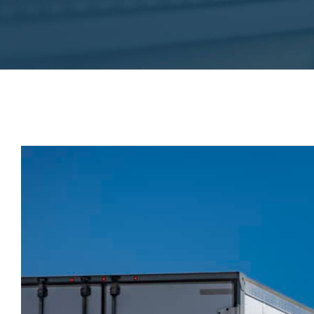
Ver
imagem
maior