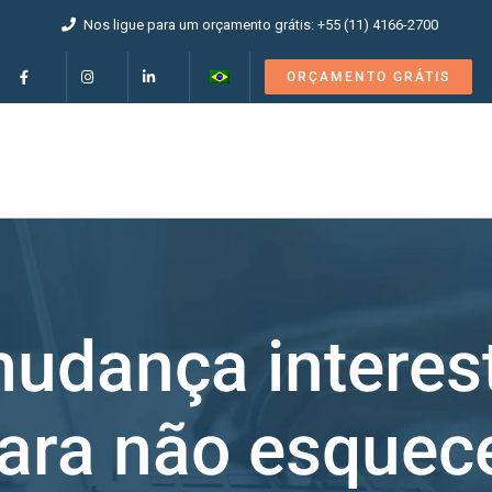
Nos ligue para um orçamento grátis: +55 (11) 4166-2700
ORÇAMENTO GRÁTIS
mudança interest
ara não esquec