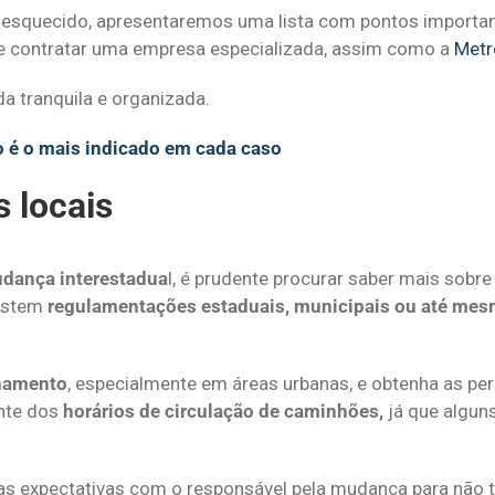
 esquecido, apresentaremos uma lista com pontos importa
 de contratar uma empresa especializada, assim como a
Metr
a tranquila e organizada.
 é o mais indicado em cada caso
 locais
dança interestadua
l, é prudente procurar saber mais sobre
xistem
regulamentações estaduais, municipais ou até mes
onamento
, especialmente em áreas urbanas, e obtenha as pe
nte dos
horários de circulação de caminhões,
já que algun
as expectativas com o responsável pela mudança para não t